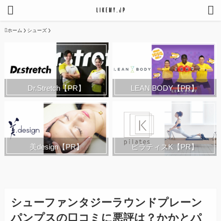
ホーム
シューズ
Dr.Stretch【PR】
LEAN BODY【PR】
ピラティスK【PR】
美design【PR】
シューファンタジーラウンドプレーン
パンプスの口コミに悪評は？かかとパ