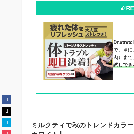
R
Dr.stretc
で、単に
肉）まで
試しでき
ミルクティで秋のトレンドカラー