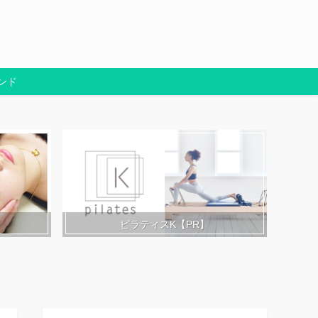
ンド
ピラティスK【PR】