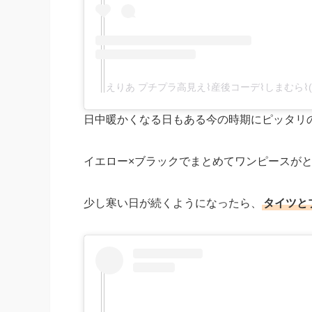
えりあ プチプラ高見え⌇産後コーデ⌇しまむら⌇(@
日中暖かくなる日もある今の時期にピッタリ
イエロー×ブラックでまとめてワンピースが
少し寒い日が続くようになったら、
タイツと