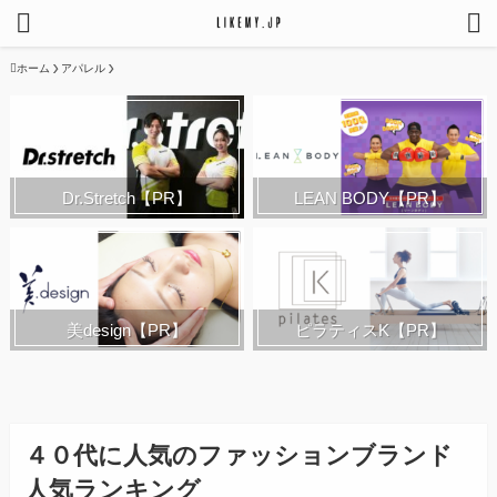
ホーム
アパレル
Dr.Stretch【PR】
LEAN BODY【PR】
美design【PR】
ピラティスK【PR】
４０代に人気のファッションブランド
人気ランキング