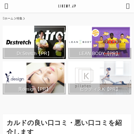
ホーム
特集
Dr.Stretch【PR】
LEAN BODY【PR】
美design【PR】
ピラティスK【PR】
カルドの良い口コミ・悪い口コミを紹
介します