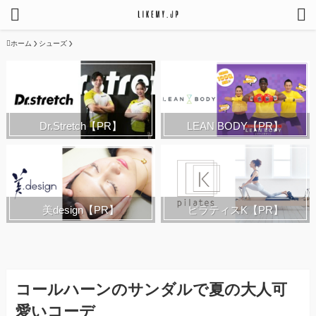
ホーム
シューズ
Dr.Stretch【PR】
LEAN BODY【PR】
ピラティスK【PR】
美design【PR】
コールハーンのサンダルで夏の大人可
愛いコーデ