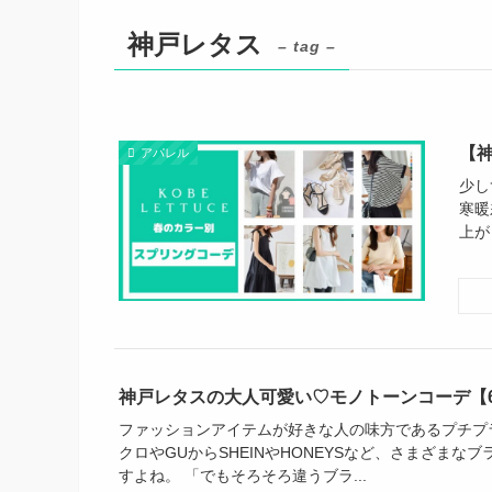
神戸レタス
– tag –
【
アパレル
少し
寒暖
上が
神戸レタスの大人可愛い♡モノトーンコーデ【
ファッションアイテムが好きな人の味方であるプチプ
クロやGUからSHEINやHONEYSなど、さまざまな
すよね。 「でもそろそろ違うブラ...