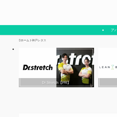
ア
ホーム
神戸レタス
Dr.Stretch【PR】