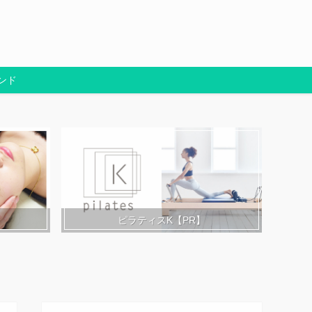
ンド
ピラティスK【PR】