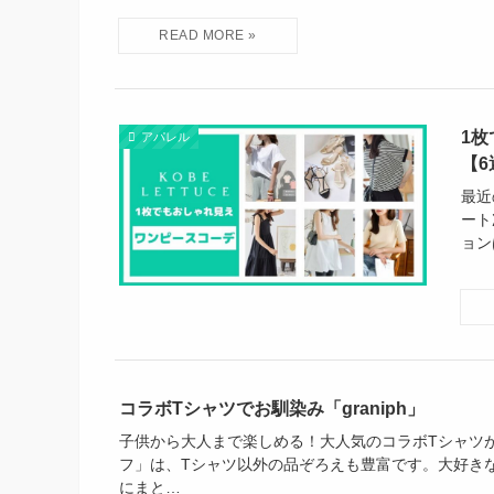
1
アパレル
【6
最近
ート
ョン
コラボTシャツでお馴染み「graniph」
子供から大人まで楽しめる！大人気のコラボTシャツ
フ」は、Tシャツ以外の品ぞろえも豊富です。大好き
にまと…