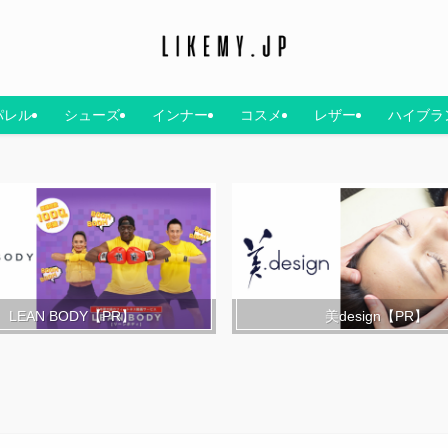
パレル
シューズ
インナー
コスメ
レザー
ハイブラ
LEAN BODY【PR】
美design【PR】